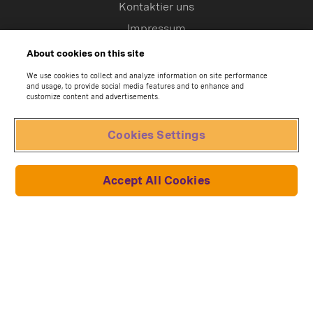
Kontaktier uns
Impressum
Hilfe-Center
About cookies on this site
Widerruf beantragen
We use cookies to collect and analyze information on site performance
and usage, to provide social media features and to enhance and
customize content and advertisements.
Sammlungen und Modelle
Cookies Settings
Lich King
Oracle Red Bull Racing RB19
Accept All Cookies
John Wick's Mustang
Toyota Supra
Ferrari 330 P4
PEUGEOT 205 Turbo 16
Iron Spider
Darth Vader
Megazord Power Rangers