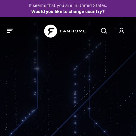
It seems that you are in
United States
.
Would you like to change country?