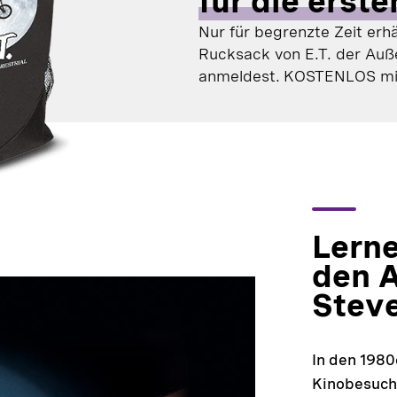
für die erst
Nur für begrenzte Zeit erhä
Rucksack von E.T. der Auß
anmeldest.
KOSTENLOS mit
Lerne
den A
Steve
In den 1980
Kinobesuche