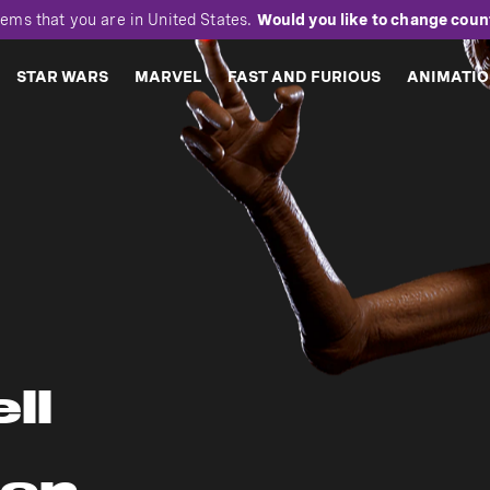
eems that you are in
United States
.
Would you like to change coun
STAR WARS
MARVEL
FAST AND FURIOUS
ANIMATI
ll
hen