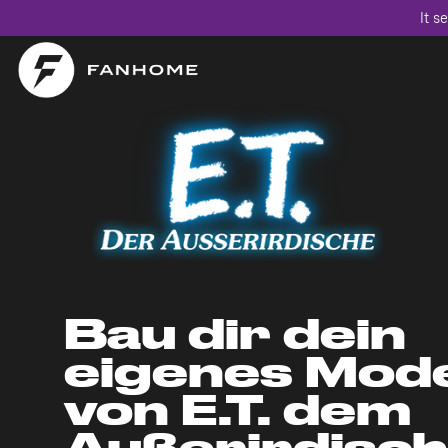
It s
Bau dir dein
eigenes Mode
von E.T. dem
Außerirdisc