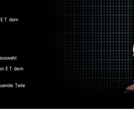
 E.T. dem
hauswahl
on E.T. dem
auende Teile