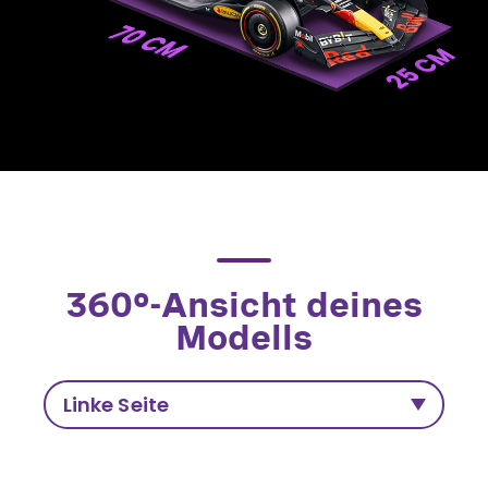
360°-Ansicht deines
Modells
Linke Seite