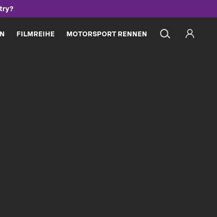
try?
ON
FILMREIHE
MOTORSPORT RENNEN