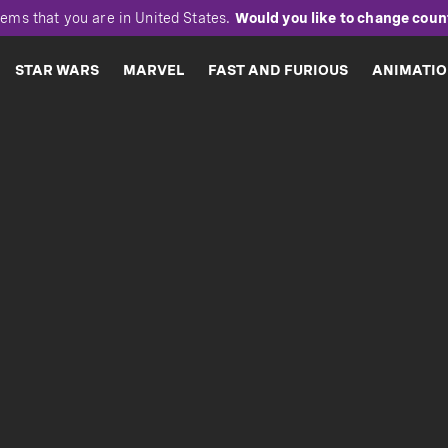
eems that you are in
United States
.
Would you like to change coun
STAR WARS
MARVEL
FAST AND FURIOUS
ANIMATI