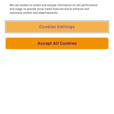
We use cookies to collect and analyze information on site performance
Volg ons
and usage, to provide social media features and to enhance and
customize content and advertisements.
Cookies Settings
Accept All Cookies
Over ons
Contact
Helpcentrum
Herroeping aanvragen
Collecties en modellen
Lich King
Red Bull