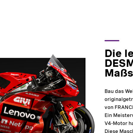
Die 
DESM
Maßs
Bau das Wel
originalge
von FRANC
Ein Meister
V4-Motor ha
Diese Masch