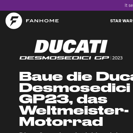
It s
STAR WAR
Baue die Duca
Desmosedici
GP23, das
Weltmeister-
Motorrad