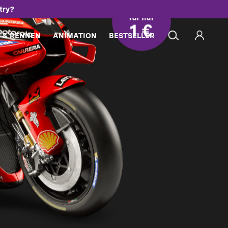
try?
 & RENNEN
ANIMATION
BESTSELLER