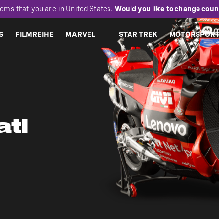
eems that you are in
United States
.
Would you like to change coun
S
FILMREIHE
MARVEL
STAR TREK
MOTORSPORT
ti