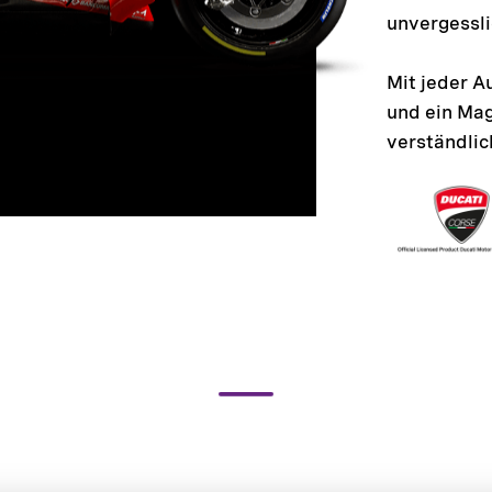
unvergessl
Mit jeder A
und ein Mag
verständlic
ahre mehr über dieses M